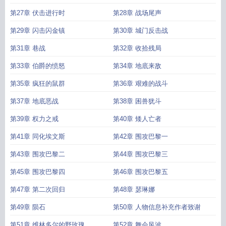
第27章 伏击进行时
第28章 战场尾声
第29章 闪击闪金镇
第30章 城门反击战
第31章 巷战
第32章 收拾残局
第33章 伯爵的愤怒
第34章 地底来敌
第35章 疯狂的鼠群
第36章 艰难的战斗
第37章 地底恶战
第38章 困兽犹斗
第39章 权力之戒
第40章 矮人亡者
第41章 同化埃文斯
第42章 围攻巴黎一
第43章 围攻巴黎二
第44章 围攻巴黎三
第45章 围攻巴黎四
第46章 围攻巴黎五
第47章 第二次回归
第48章 瑟琳娜
第49章 陨石
第50章 人物信息补充作者致谢
第51章 维林多尔的野玫瑰
第52章 舞会风波