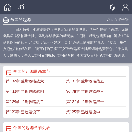
帝国的起源
浮云万里平
/著
++++++因为触摸一把古剑穿越至中世纪背景的异世界。周宇轩绑定了系统。无脑
爆兵横推潘帕斯大陆。遇到样貌极美的精灵族，“贞德，精灵也需要自由解放！”遇
到长胡须的矮人，“贞德，我可不好这一口！”遇到丑陋肮脏的鼠人，“贞德，用圣
火把他们烧成灰烬！”周宇轩为了将“正义”带到这座大陆可谓是煞费苦心。“什么鼠
人，蜥蜴人，兽人...
文明帝国视频
文明的帝国
帝国文明百科
从文明起源到现代
化
帝国文明官网
帝国文明用语
帝国文明安装
帝国文明中国规划图
帝国与文
明
帝国文明吧
帝国之文明崛起
帝国文明1
文明之帝国崛起
帝国文明 攻略
帝
帝国的起源
最新章节
国文明视频
文明帝国原版
帝国文明选哪个国家
西辽河文明起源
人类文明起
第132章 兰斯攻略战六
第131章 兰斯攻略战五
源
文明起源
文明起源攻略
帝国文明布局图
帝国文明贴吧
帝国文明0l
世界文
明起源
日本文明起源
文明起源的主要标志
帝国文明的崛起攻略
文明起源的标
第130章 兰斯攻略战四
第129章 兰斯攻略战三
志
帝国文明的崛起
老版帝国文明
帝国文明
帝国文明中国布局图
文明起源虫
族
文明起源[虫族
欧洲文明起源
文明起源破解版
帝国文明是什么意思
中国文
第128章 兰斯攻略战二
第127章 兰斯攻略战一
明起源
帝国文明英文
埃及文明起源时间
帝国文明哪个国家好
帝国的起源
帝国
第126章 迅速建设下
第125章 迅速建设中
文明什么时候出的
帝国文明属于什么类型的游戏
帝国的起源
章节列表