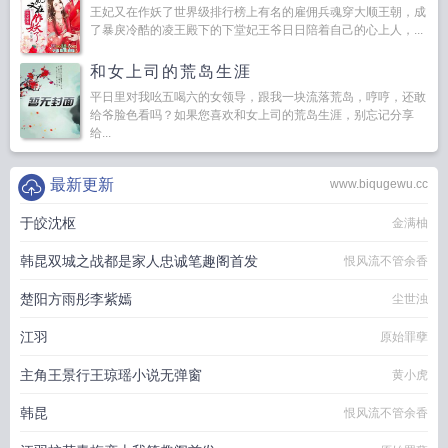
王妃又在作妖了世界级排行榜上有名的雇佣兵魂穿大顺王朝，成
了暴戾冷酷的凌王殿下的下堂妃王爷日日陪着自己的心上人，...
和女上司的荒岛生涯
平日里对我吆五喝六的女领导，跟我一块流落荒岛，哼哼，还敢
给爷脸色看吗？如果您喜欢和女上司的荒岛生涯，别忘记分享
给...
最新更新
www.biqugewu.cc
于皎沈枢
金满柚
韩昆双城之战都是家人忠诚笔趣阁首发
恨风流不管余香
楚阳方雨彤李紫嫣
尘世浊
江羽
原始罪孽
主角王景行王琼瑶小说无弹窗
黄小虎
韩昆
恨风流不管余香