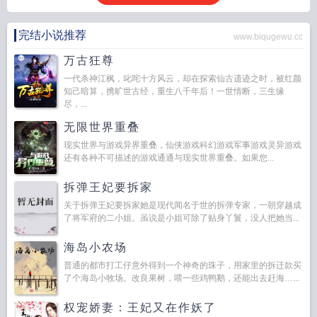
完结小说推荐
www.biqugewu.cc
万古狂尊
一代杀神江枫，叱咤十方风云，却在探索仙古遗迹之时，被红颜
知己暗算，携旷世古经，重生八千年后！一世情断，三生缘
尽，...
无限世界重叠
现实世界与游戏异界重叠，仙侠游戏科幻游戏军事游戏灵异游戏
还有各种不可描述的游戏通通与现实世界重叠。如果您...
拆弹王妃要拆家
关于拆弹王妃要拆家她是现代闻名于世的拆弹专家，一朝穿越成
了将军府的二小姐。虽说是小姐可除了贴身丫鬟，没人把她当...
海岛小农场
普通的都市打工仔意外得到一个神奇的珠子，用家里的拆迁款买
了个海岛小牧场。改良果树，喂一些鸡鸭鹅，还能出去赶海…...
权宠娇妻：王妃又在作妖了