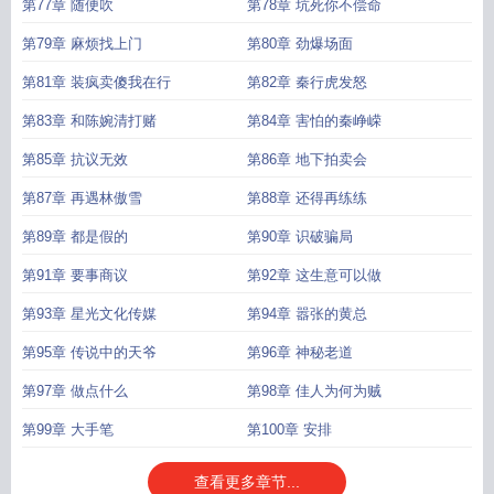
第77章 随便吹
第78章 坑死你不偿命
第79章 麻烦找上门
第80章 劲爆场面
第81章 装疯卖傻我在行
第82章 秦行虎发怒
第83章 和陈婉清打赌
第84章 害怕的秦峥嵘
第85章 抗议无效
第86章 地下拍卖会
第87章 再遇林傲雪
第88章 还得再练练
第89章 都是假的
第90章 识破骗局
第91章 要事商议
第92章 这生意可以做
第93章 星光文化传媒
第94章 嚣张的黄总
第95章 传说中的天爷
第96章 神秘老道
第97章 做点什么
第98章 佳人为何为贼
第99章 大手笔
第100章 安排
查看更多章节...