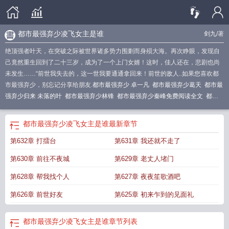
都市最强弃少凌飞女主是谁
剑九
/著
绝顶强者叶天，在突破之际被世界诸多势力围剿而身殒大海。再次睁眼，发现自
己竟然重生回到了二十三岁，成为了一个上门女婿！这时，佳人还在，悲剧也尚
未发生……“前世我失去的，这一世我要通通拿回来！前世的敌人..如果您喜欢都
市最强弃少，别忘记分享给朋友.
都市最强弃少 卓一凡
都市最强弃少葛天
都市最
强弃少归来 未落的叶
都市最强弃少林锋
都市最强弃少秦峰免费阅读全文
都市
最强弃少短剧
都市最强弃少丁子洺免费阅读
都市最强弃少TXT免费
都市最强弃
少TXT完结
都市最强弃少林烨宁婉莹 笔趣阁
都市最强弃少林烨宁婉莹
都市最强
都市最强弃少凌飞女主是谁
最新章节
弃少叶辰
都市最强弃少林锋690章的
都市最强弃少叶天陈婉清
都市最强弃少女
第632章 打擂台
第631章 我还就不走了
主几个
都市最强弃少陈进全文免费阅读
都市最强弃少笔趣阁无弹窗
都市最强弃
少重生线
都市最强弃少叶傻子叶晨峰
都市最强弃少楚宇轩
都市最强弃少女
第630章 前往不夜城
第629章 老丈人堵门
主
都市最强弃少秦峰
都市最强弃少叶风
都市最强弃少叶默宁轻雪
都市最强弃
少叶天免费阅读
都市最强弃少梦笔笔趣阁
都市最强弃少作者丁子洛
都市最强弃
第628章 帮我找个人
第627章 夜夜笙歌酒吧
少叶轩
都市最强弃少叶晨峰
都市最强弃少叶凡
都市最强弃少林锋最新章节更新
第626章 前世好友
第625章 初来乍到的见面礼
内容
都市最强弃少百度百科
都市最强弃少凌飞女主是谁
都市最强弃少夏泽
都
市最强弃少丁子洺
都市最强弃少萧峰
都市最强弃少叶默免费阅读
都市最强弃少
萧凡
都市最强弃少 梦笔
都市最强弃少叶傻子
都市最强弃少陈青帝
都市最强弃
都市最强弃少凌飞女主是谁
章节列表