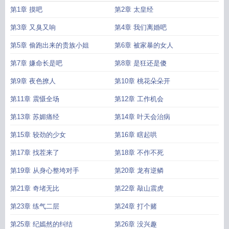
少萧辰
都市最强弃少赵南
都市最强弃少归来
都市最强弃少苏白
都市最强弃少
第1章 摸吧
第2章 太皇经
林烨TXT
都市最强弃少动漫在线观看全集免费播放
都市最强弃少凌天
都市最强
弃少叶修
都市最强弃少卓不凡
都市最强弃少叶天全文免费
都市最强弃少张恒笔
第3章 又臭又响
第4章 我们离婚吧
趣阁
都市最强弃少叶枫
都市最强弃少短篇
都市最强弃少凌飞和唐娉婉
都市最
第5章 偷跑出来的贵族小姐
第6章 被家暴的女人
强弃少叶欢
都市最强弃少叶小凡
都市最强弃少叶默
都市最强弃少陈进
都市最
强弃少凌飞免费阅读
都市最强弃少秦明免费阅读最新章节
都市最强弃少凌飞笔
第7章 嫌命长是吧
第8章 是狂还是傻
趣阁
都市最强弃少梦笔免费阅读
都市最强弃少凌飞
都市最强弃少TXT百度
都
市最强弃少在线阅读
第9章 夜色撩人
都市最强弃少完整
第10章 桃花朵朵开
都市最强弃少凌飞女主有几个
都市最强
弃少林凡
都市最强弃少张恒
都市最强弃少剑九
都市最强弃少被退婚
都市最强
第11章 震慑全场
第12章 工作机会
弃少百科
都市最强弃少秦风
都市最强弃少叶天
都市最强弃少免费全集
都市最
强弃少秦峰免费
都市最强弃少笔趣阁
都市最强弃少李锋
都市最强弃少TXT
第13章 苏媚痛经
第14章 叶天会治病
第15章 较劲的少女
第16章 瞎起哄
第17章 找茬来了
第18章 不作不死
第19章 从身心整垮对手
第20章 龙有逆鳞
第21章 奇堵无比
第22章 敲山震虎
第23章 练气二层
第24章 打个赌
第25章 纪嫣然的纠结
第26章 没兴趣