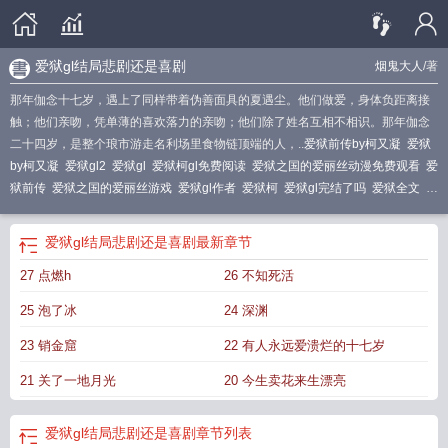
爱狱gl结局悲剧还是喜剧
烟鬼大人
/著
那年伽念十七岁，遇上了同样带着伪善面具的夏遇尘。他们做爱，身体负距离接
触；他们亲吻，凭单薄的喜欢落力的亲吻；他们除了姓名互相不相识。那年伽念
二十四岁，是整个琅市游走名利场里食物链顶端的人，..
爱狱前传by柯又凝
爱狱
by柯又凝
爱狱gl2
爱狱gl
爱狱柯gl免费阅读
爱狱之国的爱丽丝动漫免费观看
爱
狱前传
爱狱之国的爱丽丝游戏
爱狱gl作者
爱狱柯
爱狱gl完结了吗
爱狱全文
爱
狱gl虐文免费阅读
爱狱柯又凝前传
爱狱免费阅读全文
爱狱(1v1h)烟鬼大人
爱
狱GL
爱狱王子智利电影
爱狱之国的爱丽丝
爱狱gltx
爱狱前传三部曲的顺序
爱
爱狱gl结局悲剧还是喜剧
最新章节
狱终章全集观看
爱狱 作者柯又凝
爱狱by柯又凝笔趣阁
爱狱红豆
爱狱王子电
27 点燃h
26 不知死活
影
爱狱gi
爱狱柯又罗明
爱狱难逃 我是鱼
爱狱之牢在线阅读
爱狱终章完整版剧
情
爱狱gl结局悲剧还是喜剧
爱狱gl免费阅读笔趣阁
爱狱gl完整版
爱狱结局
爱
25 泡了冰
24 深渊
狱gl 前传
爱狱什么意思
爱狱gl完整
爱狱gl正文
爱狱gⅰ
爱狱王子
爱狱
爱狱
难逃
爱狱完整版
爱狱柯又凝
爱狱by
爱狱gl无弹窗
爱狱柯又疑
爱狱终章短剧
23 销金窟
22 有人永远爱溃烂的十七岁
在线观看免费
爱狱(1v1h)作者烟鬼大人
爱狱百度资源
爱狱前传gl完结免费阅
21 关了一地月光
20 今生卖花来生漂亮
读
爱狱之国的爱丽丝动漫
爱狱(1971)[演员
爱狱gl前传
爱狱gl两部
爱狱终
章
爱狱之岛漫画免费下拉式
爱狱前传拉拉在线阅读
爱狱柯又凝爱殇
爱狱柯又
凝结局是什么
爱狱gl免费观看
爱狱(监狱)
爱狱gl结局
爱狱gl结局悲剧还是喜剧
章节列表