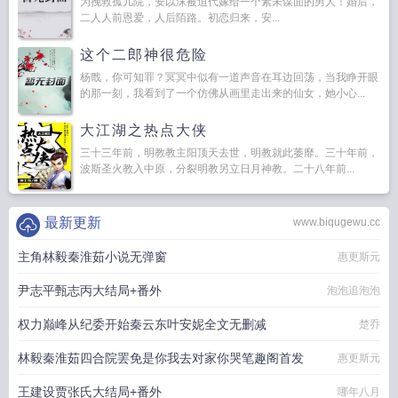
为挽救孤儿院，安以沫被迫代嫁给一个素未谋面的男人！婚后，
二人人前恩爱，人后陌路。初恋归来，安...
这个二郎神很危险
杨戬，你可知罪？冥冥中似有一道声音在耳边回荡，当我睁开眼
的那一刻，我看到了一个仿佛从画里走出来的仙女，她小心...
大江湖之热点大侠
三十三年前，明教教主阳顶天去世，明教就此萎靡。三十年前，
波斯圣火教入中原，分裂明教另立日月神教。二十八年前...
最新更新
www.biqugewu.cc
主角林毅秦淮茹小说无弹窗
惠更斯元
尹志平甄志丙大结局+番外
泡泡追泡泡
权力巅峰从纪委开始秦云东叶安妮全文无删减
楚乔
林毅秦淮茹四合院罢免是你我去对家你哭笔趣阁首发
惠更斯元
王建设贾张氏大结局+番外
哪年八月