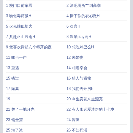
1 校门口前车震
2 酒吧厕所艹到高潮
3 吻似毒药微H
4 撕下你的衣衫微H
5 火光胜似烟火
6 欢喜H
7 共赴巫山云雨H
8 温泉play高H
9 凭喜欢撑起几个稀薄的夜
10 想吃鸡巴么H
11 啷当一声
12 未婚妻
13 重遇
14 相逢幸会
15 错过
16 猎人与猎物
17 顾离
18 我们去开房h
19
20 今生卖花来生漂亮
21 关了一地月光
22 有人永远爱溃烂的十七岁
23 销金窟
24 深渊
25 泡了冰
26 不知死活