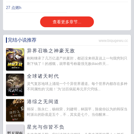
27 点燃h
查看更多章节...
完结小说推荐
www.biqugewu.cc
异界召唤之神豪无敌
刚刚继承了几万亿遗产的夏肘，都还没来得及说上一句我穷到只
剩下钱了！的感慨，就带着号称最强无敌diao炸天...
全球诸天时代
灵气复苏地球上涌现一个个异世界通道。每个世界内都存在多种
不同属性的‘元能！’为‘治百病延寿元开穴窍练...
港综之无间道
韩琛，陈永仁，杨锦荣，刘建明，林国平，陈俊你以为的韩琛当
时派出的卧底是五个，不，其实是七个。当你醒来...
星光与你皆不负