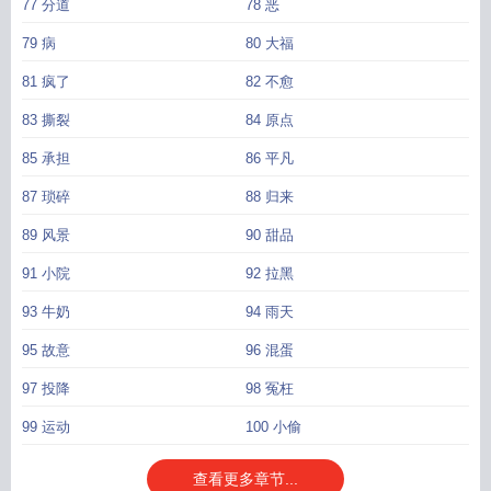
77 分道
78 恶
79 病
80 大福
81 疯了
82 不愈
83 撕裂
84 原点
85 承担
86 平凡
87 琐碎
88 归来
89 风景
90 甜品
91 小院
92 拉黑
93 牛奶
94 雨天
95 故意
96 混蛋
97 投降
98 冤枉
99 运动
100 小偷
查看更多章节...