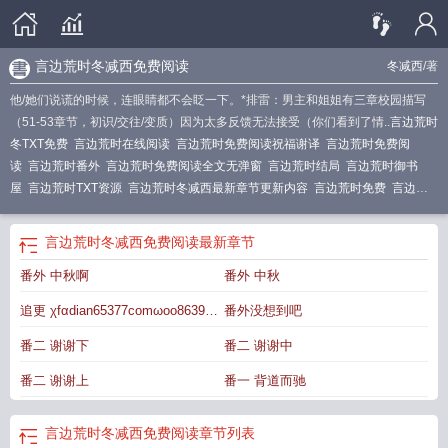
言边荒时冬减西免费阅读
冬减西
/著
他/她们说谎的时候，连眼睛都不会眨一下。*排雷：男主和姐姐有三章校园描写
（51-53章节，初识/交往/变质）因为太多反馈无法接受（你们看到了情..
言边荒时
冬TXT免费
言边荒时在线阅读
言边荒时免费阅读祝福谢译
言边荒时免费阅
读
言边荒时番外
言边荒时免费阅读全文无弹窗
言边荒时结局
言边荒时御书
屋
言边荒时TXT资源
言边荒时冬减西最新章节更新内容
言边荒时免费
言边荒
时冬咸
言边荒时po
言边荒时肉
言边荒时免费全文阅读
言边荒时冬减
言边荒时
冬作者冬减西
言边荒时冬减西免费阅读
言边荒时笔趣阁
言边荒时by
言边荒时
言边荒时冬减西免费阅读
最新章节
男主爱过姐姐吗
言边荒时全文免费阅读笔趣阁
言边荒时by少数人
言边荒时讲了
番外 中秋啊
番外 中秋
什么
言边荒时免费全文阅读冬藏西
言边荒时TXT百度
言边荒时冬减笔趣阁
言
边荒时by冬减西讲的什么
言边荒时冬减西全本
言边荒时by冬减
言边荒时讲的什
追更 χfαdiаn65377cοmωоο86398
番外没想到吧
么
言边荒时男主喜欢谁啊
言边荒时冬减西笔趣阁
言边荒时冬减西
言边荒时
76
υiр
言边荒时by冬咸
言边荒时全文免费
言边荒时by冬鸦全文阅读
言边荒时by冬
番二 谢谢下
番二 谢谢中
减西
言边荒时推文
番二 谢谢上
番一 背道而驰
言边荒时冬减西免费阅读
章节列表