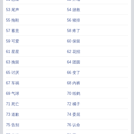
53 尾声
54 拯救
55 拖鞋
56 猪排
57 蓄意
58 疼了
59 可爱
60 保留
61 星星
62 花招
63 挽留
64 团圆
65 讨厌
66 变了
67 车祸
68 内裤
69 气球
70 纸鹤
71 死亡
72 橘子
73 道歉
74 委屈
75 告别
76 认命