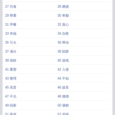
27 共食
28 燃烧
29 尊重
30 卑鄙
31 早餐
32 真心
33 幸福
34 自救
35 引火
36 悸动
37 满分
38 陷阱
39 假扮
40 游戏
41 重塑
42 入侵
43 整理
44 不知
45 高贵
46 故意
47 不允
48 缠绕
49 回家
50 酒精
51 悬崖
52 开端