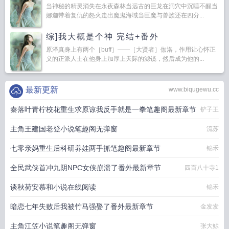
当神秘的精灵消失在永夜森林当远古的巨龙在洞穴中沉睡不醒当
娜迦带着复仇的怒火走出魔鬼海域当巨魔与兽族还在四分...
综]我大概是个神 完结+番外
原泽真身上有两个［buff］――［大贤者］伽洛，作用让心怀正
义的正派人士在他身上加厚上天际的滤镜，然后成为他的...
最新更新
www.biqugewu.cc
秦落叶青柠校花重生求原谅我反手就是一拳笔趣阁最新章节
铲子王
主角王建国老登小说笔趣阁无弹窗
流苏
七零亲妈重生后科研养娃两手抓笔趣阁最新章节
锦禾
全民武侠首冲九阴NPC女侠崩溃了番外最新章节
四百八十寺1
谈秋荷安慕和小说在线阅读
锦禾
暗恋七年失败后我被竹马强娶了番外最新章节
金发发
主角江笠小说笔趣阁无弹窗
张大鲸