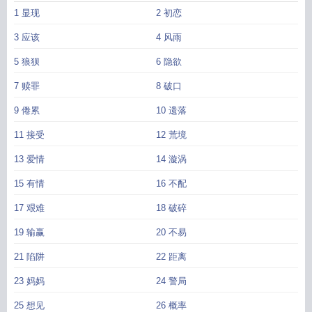
1 显现
2 初恋
3 应该
4 风雨
5 狼狈
6 隐欲
7 赎罪
8 破口
9 倦累
10 遗落
11 接受
12 荒境
13 爱情
14 漩涡
15 有情
16 不配
17 艰难
18 破碎
19 输赢
20 不易
21 陷阱
22 距离
23 妈妈
24 警局
25 想见
26 概率