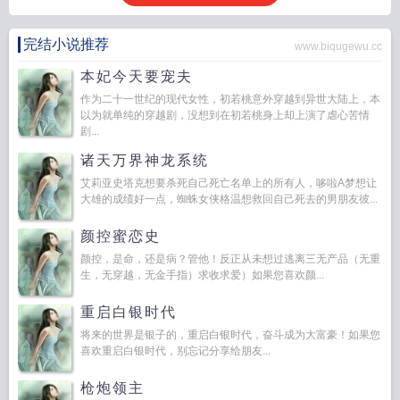
完结小说推荐
www.biqugewu.cc
本妃今天要宠夫
作为二十一世纪的现代女性，初若桃意外穿越到异世大陆上，本
以为就单纯的穿越剧，没想到在初若桃身上却上演了虐心苦情
剧...
诸天万界神龙系统
艾莉亚史塔克想要杀死自己死亡名单上的所有人，哆啦A梦想让
大雄的成绩好一点，蜘蛛女侠格温想救回自己死去的男朋友彼...
颜控蜜恋史
颜控，是命，还是病？管他！反正从未想过逃离三无产品（无重
生，无穿越，无金手指）求收求爱）如果您喜欢颜...
重启白银时代
将来的世界是银子的，重启白银时代，奋斗成为大富豪！如果您
喜欢重启白银时代，别忘记分享给朋友...
枪炮领主