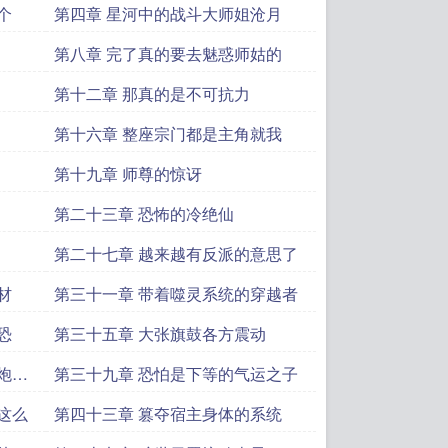
个
第四章 星河中的战斗大师姐沧月
第八章 完了真的要去魅惑师姑的
第十二章 那真的是不可抗力
第十六章 整座宗门都是主角就我
第十九章 师尊的惊讶
第二十三章 恐怖的冷绝仙
第二十七章 越来越有反派的意思了
材
第三十一章 带着噬灵系统的穿越者
恐
第三十五章 大张旗鼓各方震动
炮灰
第三十九章 恐怕是下等的气运之子
这么
第四十三章 篡夺宿主身体的系统