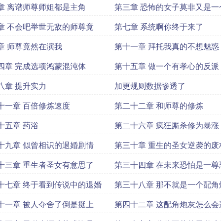
章 离谱师尊师姐都是主角
第三章 恐怖的女子莫非又是一
章 不会吧举世无敌的师尊竟
第七章 系统啊你终于来了
章 师尊竟然在演我
第十一章 拜托我真的不想魅惑
四章 完成选项鸿蒙混沌体
第十五章 做一个有孝心的反派
八章 提升实力
加更规则数据惨透了
十一章 百倍修炼速度
第二十二章 和师尊的修炼
十五章 药浴
第二十六章 疯狂厮杀修为暴涨
十九章 似曾相识的退婚剧情
第三十章 重生的圣女逆袭的废
十三章 重生者圣女有意思了
第三十四章 在未来恐怕是一尊
十七章 终于看到传说中的退婚
第三十八章 那不就是一个配角
吗
十一章 被人夺舍了倒是挺上
第四十二章 这配角炮灰怎么会