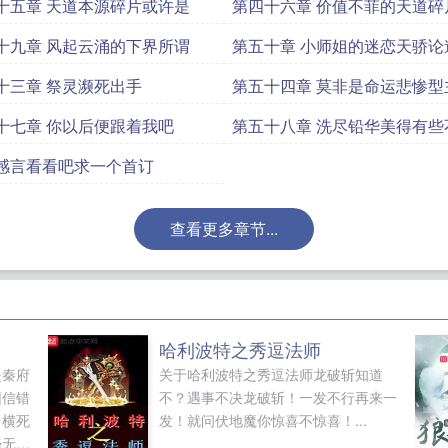
十五章 天道本源碎片或许是
第四十六章 价值不菲的天道碎
十九章 风起云涌的下界所谓
第五十章 小师姐的迷恋天骄论
十三章 祭灵濒死出手
第五十四章 莫非是命运悲惨型
十七章 你以后便跟着我吧
第五十八章 洗尽铅华美得有些
感言看看吧求一个首订
查看更多章节...
哈利波特之秀逗法师
是秦府
关于哈利波特之秀逗法师龙破斩知道
因信错
不？遇事不决龙破斩！一发不行再来一
，横死
发！就问伏地魔你惊喜不惊喜！...
毫无血