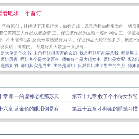
。结果，离谱的是——【叮，检测到宿主五秒内未做出选
】苏辰：“？？？”不是吧！整座宗门都是主角，我竟成了
看看吧求一个首订
说的剧情都变得魔幻了...各路穿越者：“什么鬼，他不是
，坚持原创，杜绝以下违规行为，如有违规，愿意承担由此引发的一切后果
”气运之子：“大哥，我没招你惹你，你为何要杀我？”百世
袭任何第三人作品或者剧情 三、保证该作品为且唯一签约网站 三、保证
一定要跟你在一起！”飞卢小说网提醒您：本小说及人物
管、不出售作品以及账号等违规行为 四、保证作品无论字数多少，该签约
说实话，挺差的。 都是好几天数据一直没有...
合，切勿模仿。]如果您喜欢离谱！师姐都是主角，我成
个是大佬是什么书
主角师姐很厉害的玄幻
我是师姐可能要杀我
师姐男
友. 离谱！师姐都是主角，我成了反派
都市之变身霸王龙
血色童
p
师姐厉害
师姐各个是大佬百科
师姐各个是大佬女主
师姐是女配
离谱
巫医：冥王宠上瘾
网球传说之她的天下
治愈游戏：我真
角是师姐的
师姐其实是男主
主角是师姐
反派师姐成了男主的白月
师姐
过的选手全是英雄海
一不小心成了文娱神话
凤鸣放逐之
做老婆
一夜乍富
看斩赤瞳的我身陷斗罗
我只想愉快的
祖宗
红妆千岁
玲珑小公主
斩神从日本东京开始
主神空
十章 唯一的虚神老祖那苏辰
第五十九章 收了个小侍女恭迎
后她封神啦
斗罗之天羽神龙
十六章 蓝金色的眼泪倒是有
第五十五章 小师姐的睡觉习惯