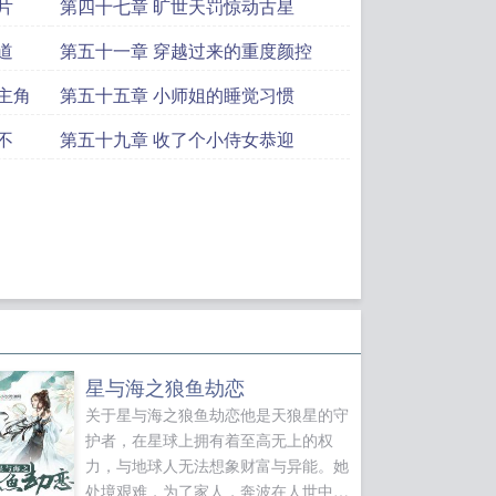
片
第四十七章 旷世天罚惊动古星
道
第五十一章 穿越过来的重度颜控
主角
第五十五章 小师姐的睡觉习惯
不
第五十九章 收了个小侍女恭迎
星与海之狼鱼劫恋
关于星与海之狼鱼劫恋他是天狼星的守
护者，在星球上拥有着至高无上的权
力，与地球人无法想象财富与异能。她
处境艰难，为了家人，奔波在人世中，