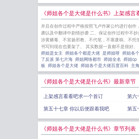
终于降临了
反派路线！
《师姐各个是大佬是什么书》上架感言
现，整本小
并且在创作过程中严格按照飞卢作家公约进行创作
这么恐怖！
袭以及中翻译中剧情抄袭 二、保证创作过程中不抄
这一世，我
涉黄赌毒、不宣扬邪教、不代笔，不塞废稿、不托
书写到现在也要架了。 其实数据一直都不是很好。 
同，纯属巧
师姐是女主
师姐各个都是大佬
是师姐呀
师姐各
给朋
了反派 第七片海
师姐网络都市
师姐全名
师姐c
男神
鬼手
板
师姐各个是大佬
师姐各个是大佬百度百科
主
盟：我建议
《师姐各个是大佬是什么书》最新章节
憨，忽悠她
她成大佬小
上架感言看看吧求一个首订
第六
成恶毒女配
第五十七章 你以后便跟着我吧
第五
《师姐各个是大佬是什么书》章节列表