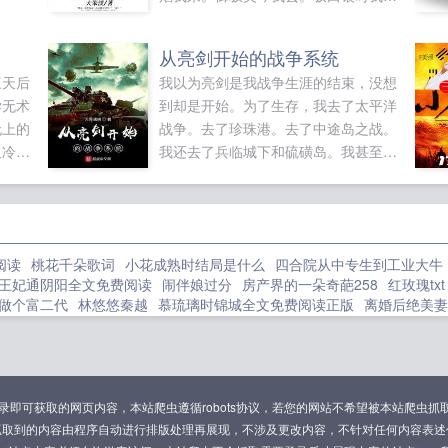
来。斯卡哈1八云紫2桐人3基拉大和4
夏娜5初号机6瞬间刷屏99爱得蒙伯爵
从亮剑开始的战争系统
敢欺负我们的群宠，干他娘的！一方通
三天后
我以为亮剑是我战争生涯的结束，没想
行这里是一方通行！索隆等等！你们都
学无术
到却是开始。为了生存，我去了太平洋
到了？我好像迷路了艾露莎又迷路了？
无上的
战争。去了珍珠港。去了中途岛之战。
谁去接一下三刀流？欧尔麦特不用了，
又冷
我还去了兵临城下和硫磺岛。我甚至还
要问为什么，因为我来了！如果您喜欢
休，誓
去了举起手来？？系统，出错了
你们二次元真会玩，别忘记分享给朋
说本王
吧？？？如果您喜欢从亮剑开始的战争
友...
吻过去
系统，别忘记分享给朋友...
王不打
阅读
桃花千朵歌词
小花成熟时结局是什么
四合院从中专生到工业大牛
不仅要
王妃通阴阳全文免费阅读
闹伴娘过分
房产界的一朵奇葩258
红玫瑰txt
了他一
做个富二代
林悠悠秦越
慕琉璃时锦城全文免费阅读正版
离婚后绝美妻
去。不
啥呀
快穿万人嫌被疯批坏狗们觊觎全文阅读
洛天依风月舞蹈
千朵桃花
不小
文
京圈宠溺甜宠文
驴逑
修行人魔考一个接一个
山野农家子
房地产最
慕景
翠微居 官道秘史
青城山下BY
兰文网忏悔夫妻沉沦
女主角沈岁
什么意思
桃花千朵歌词完整版
四合院中专毕业入职即干部全文
得寸进
费阅读
京圈大佬的甜宠文男女
偏袒的正确用法
韩剧风的
假胸能捏
可获取的网页内容，本站爬虫遵循robots协议，若您的网站不希望被本站爬虫抓取，可通过
莫及完整版
在农言商TXT百度
来自星际的礼物by一尾羊txt
被偷听心
抓取到的内容由程序自动进行排版处理再展现，不涉及更改内容，不针对任何内容表述
史实对照版全文
boss心尖宠娇妻
生死追缉电影免费播放
被豪门大佬宠