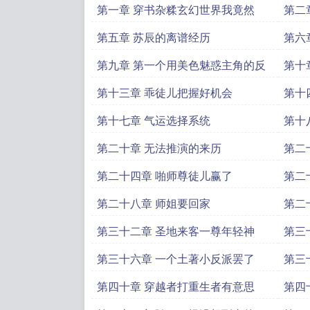
第一章 穿书杂糅玄幻世界我竟然
第二
第五章 苏辰的离谱经历
第六
第九章 第一个用美色魅惑主角的反
第十
第十三章 乖徒儿把握好机会
第十
第十七章 气运选择系统
第十
第二十章 无法推演的来历
第二
第二十四章 啪师尊徒儿赢了
第二
第二十八章 师姐要回家
第二
第三十二章 圣地来客一尊年轻神
第三
第三十六章 一个土著小反派罢了
第三
第四十章 穿越者打重生者有意思
第四