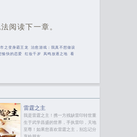
无法阅读下一章。
都市之变身霸王龙
治愈游戏：我真不想做设
想愉快的恋爱
红妆千岁
凤鸣放逐之地
看
雷霆之主
我是雷霆之主！携一方残缺雷印转世重
生于武学昌盛的世界，手执雷印，天地
至尊！如果您喜欢雷霆之主，别忘记分
享给朋友...