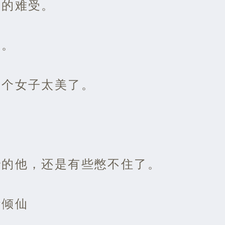
比的难受。
因。
这个女子太美了。
胎的他，还是有些憋不住了。
叶倾仙