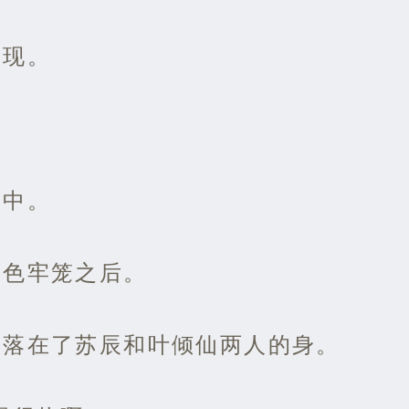
出现。
之中。
金色牢笼之后。
洒落在了苏辰和叶倾仙两人的身。