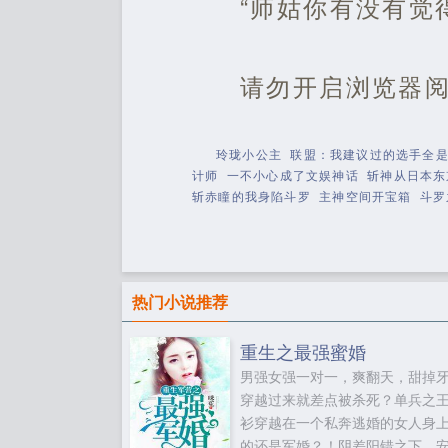
“师姑你有没有觉
请勿开启浏览器
玲珑小公主
联盟：我建议过的选手全
计师
一不小心成了文娱神话
斩神从日本东
斩赤瞳的我身陷斗罗
主神空间开宝箱
斗罗
热门小说推荐
重生之最强蜜婚
男强女强一对一，爽翻天，甜掉
穿越过来就差点被杀死？单兵之
衫穿越在一个私奔逃婚的女人身
的还是军婚？！阴差阳错之下，