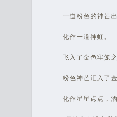
一道粉色的神芒
化作一道神虹。
飞入了金色牢笼
粉色神芒汇入了
化作星星点点，