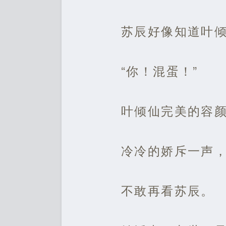
苏辰好像知道叶
“你！混蛋！”
叶倾仙完美的容
冷冷的娇斥一声
不敢再看苏辰。