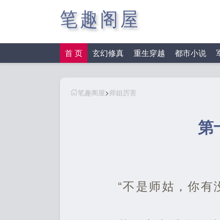
笔趣阁屋
首 页
玄幻修真
重生穿越
都市小说
笔趣阁屋
>
师姐厉害
第
“不是师姑，你有