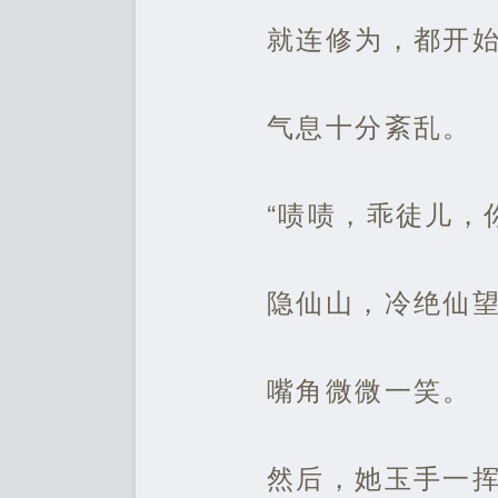
就连修为，都开
气息十分紊乱。
“啧啧，乖徒儿，
隐仙山，冷绝仙
嘴角微微一笑。
然后，她玉手一