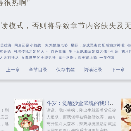
得很热啊”
阅读模式，否则将导致章节内容缺失及
是英雄海
同桌还是小憨憨，忽悠她做老婆
星际：穿成恶毒女配后她封神啦
京开始
网球传说之她的天下
血色童谣
生下五胞胎后她成大佬小祖宗
我只
之天羽神龙
女尊世界的全能男神
鬼手巫医：冥王宠上瘾
一夜乍富
上一章
章节目录
保存书签
阅读记录
下一章
斗罗：觉醒沙盒武魂的我只想种田
牙！刚
谢邀。我叫林枫，刚出生就跟着父母被
王安云
人追杀，而我侥幸被魂兽所收养，如今
上，逃
离开星斗大森林，辣鸡系统激活后就提
安云衫
示需要更新玩失踪系统没更新完毕，没