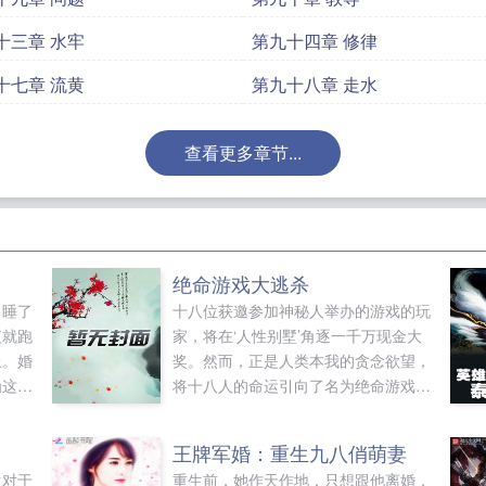
十三章 水牢
第九十四章 修律
十七章 流黄
第九十八章 走水
查看更多章节...
绝命游戏大逃杀
，睡了
十八位获邀参加神秘人举办的游戏的玩
夜就跑
家，将在‘人性别墅’角逐一千万现金大
上。婚
奖。然而，正是人类本我的贪念欲望，
为这位
将十八人的命运引向了名为绝命游戏掩
而立之
藏的深渊！方瑶的逃杀之旅也拉开了序
终想起
幕如果您喜欢绝命游戏大逃杀，别忘记
王牌军婚：重生九八俏萌妻
了他的
分享给朋友...
生对于
重生前，她作天作地，只想跟他离婚，
吃到饱