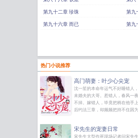
第九十二章 珍珠
第九
第九十六章 而已
第九
热门小说推荐
高门萌妻：叶少心尖宠
沈一笙的本命年运气不好睡错人
未婚夫的大哥。惹错人，春风一
不掉。嫁错人，毕竟把柄在他手
后约法三章，却频频把持不住因
叶家大少，整天勾引她。叶邢之
年运气不错。老爷子快入黄土，
宋先生的宠妻日常
他也姓叶亲弟弟的未婚妻，睡到
宋先生大型作死现场记者问宋先
床上把女人娶回了家，翻来覆去