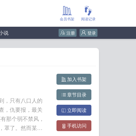
会员书架
阅读记录
小说
注册
登录
加入书架
章节目录
到，只有八口人的
查，仇要报，最关
立即阅读
---还有那个弱不禁风，
手机访问
，罩了。然而某一