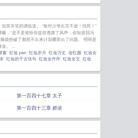
“殿下恕罪！民女以
是尔夫君么？”他眉
谋已久的缱绻。---
，似笑非笑的调侃道。 “敢对少爷出言不逊！找死！”
如果您喜欢红妆千岁，别忘记
牌匾，“是不是谁给你提前透露了风声，你知道我冯
生之极道武神
回到
脑袋想破了都想不出来计划哪里出了问题。 明明是
 ...
：我有一支星际军
弹窗
红妆 pan
红妆岁月
红妆万丈
妆红颜
红妆女
修转世开始
武侠：
颜末
红妆的千古佳句
红妆女仵作
红妆全文
红妆
之战：孤勇者
钓系
不好惹
见鬼，我的
第一百四十七章 太子
第一百四十三章 娇浓