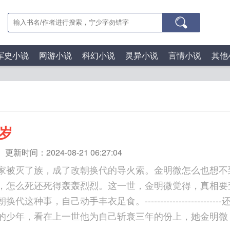
军史小说
网游小说
科幻小说
灵异小说
言情小说
其他
岁
更新时间：2024-08-21 06:27:04
家被灭了族，成了改朝换代的导火索。金明微怎么也想不
，怎么死还死得轰轰烈烈。这一世，金明微觉得，真相要
代这种事，自己动手丰衣足食。----------------------
的少年，看在上一世他为自己斩衰三年的份上，她金明微