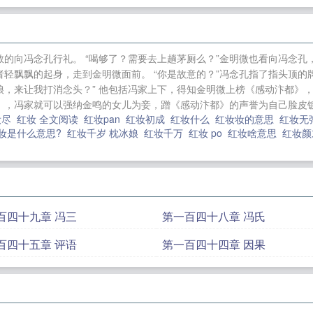
突然成了英明神武的开国太子，她金明微，能不能求罩？
！但民女早就看出殿下非池中物，笼中鸟。”“有看出本殿
明微下意识的点头。“如此，娘子眼神甚好。”他眸底荡开蓄
敬的向冯念孔行礼。 “喝够了？需要去上趟茅厕么？”金明微也看向冯念孔
---------------HE，双洁，甜文！书友扣群号743945110
轻飘飘的起身，走到金明微面前。 “你是故意的？”冯念孔指了指头顶的
分享给朋友. 红妆千岁
绿皮救世主
全民修炼，我觉醒了王者面板
重
，来让我打消念头？” 他包括冯家上下，得知金明微上榜《感动汴都》，
，冯家就可以强纳金鸣的女儿为妾，蹭《感动汴都》的声誉为自己脸皮镀金。
着亿万物资杀疯了
御兽：永夜天王
乡野秘事
修真世界
妆尽
红妆 全文阅读
红妆pan
红妆初成
红妆什么
红妆妆的意思
红妆无
太子殿下不要怂，干就完了
大齐除妖人
苟道长生：从魔
妆是什么意思?
红妆千岁 枕冰娘
红妆千万
红妆 po
红妆啥意思
红妆
开局名剑八式！
大梁预言家
时影帝今天撒糖了吗
双城
成了万人迷
独断大明
斗破：从攻略云韵开始
穿越女仙
的想法
四合院：你大爷还是你大爷
百四十九章 冯三
第一百四十八章 冯氏
百四十五章 评语
第一百四十四章 因果