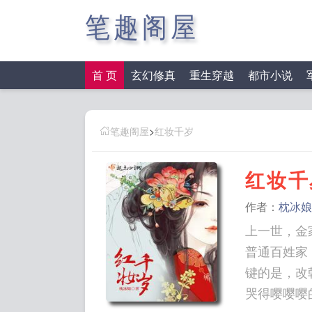
笔趣阁屋
首 页
玄幻修真
重生穿越
都市小说
笔趣阁屋
>
红妆千岁
红妆千
作者：
枕冰娘
上一世，金
普通百姓家
键的是，改朝换
哭得嘤嘤嘤