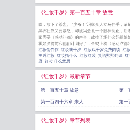
天，这少年
前眼神不济
《红妆千岁》第一百五十章 故意
梢一挑。金
叹，放下了茶盅。 “少爷！”冯家众人立马住手，恭
-------
黑衣壮汉又要暴怒，却被冯念孔一个眼神制止，后者
家需要《感动汴都》的声誉，故搞了场什么妈祖娘娘
霍如渊提前和他们计划好了，金鸣上榜《感动汴都》
九零，我带
红妆俏仵作
红妆戏千岁
红妆戏千岁免费阅读
红
团
大唐：
主叫红妆
红妆指什么
红妆红装
笑语熙熙翻译
红
我宋青书，
愿
红妆 什么意思
美人在恋综
《红妆千岁》最新章节
身体有自己
第一百五十章 故意
第一
第一百四十六章 来人
第一
《红妆千岁》章节列表